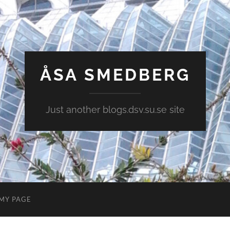
ÅSA SMEDBERG
Just another blogs.dsv.su.se site
MY PAGE